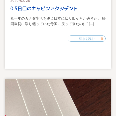
2020/02/28
0.5日目のキャビンアクシデント
丸一年のカナダ生活を終え日本に戻り四か月が過ぎた。 帰
国当初に取り纏っていた母国に戻って来たのに” […]
続きを読む